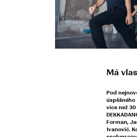
Má vlas
Pod nejnov
úspěšného p
více než 30
DEKKADANCE
Forman, Ja
Ivanović. 
spolupracu