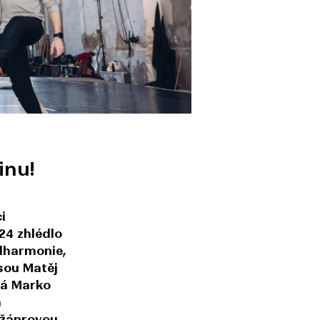
inu!
i
24 zhlédlo
ilharmonie,
sou Matěj
dá Marko
á
ižánrovou