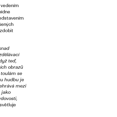
d vedením
bídne
edstavením
šených
yzdobit
snad
zdělávací
dyž teď,
ích obrazů
 toulám se
vu hudbu je
dehrává mezi
 jako
dovosti,
světluje