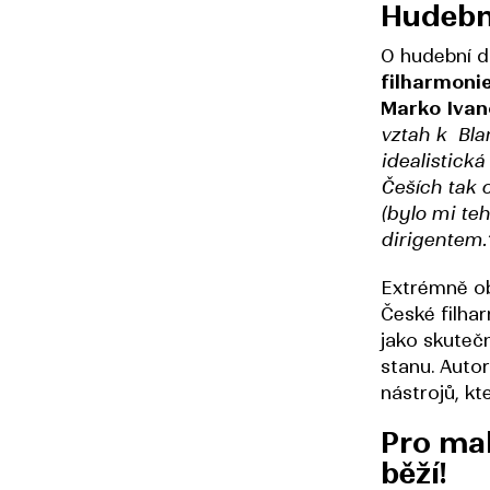
Hudebn
O hudební d
filharmoni
Marko Ivan
vztah k Blan
idealistick
Češích tak 
(bylo mi te
dirigentem.
Extrémně ob
České filhar
jako skuteč
stanu. Autor
nástrojů, k
Pro mal
běží!