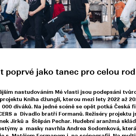
t poprvé jako tanec pro celou rod
ějším nastudováním Mé vlasti jsou podepsáni tvůrc
rojektu Kniha džunglí, kterou mezi lety 2022 až 20
 000 diváků. Na jedné scéně se opět potká Česká f
RS a Divadlo bratří Formanů. Režiséry projektu j
nek Jirků a Štěpán Pechar. Hudební aranžmá sklá
Kostýmy a masky navrhla Andrea Sodomková, kter
je s Matějem Formanem i na scénografii. Na mult