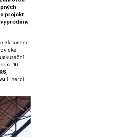
upných
e projekt
y vyprodány
se zkoušení
šovické
 uskuteční
sně s 16
RS
,
vu
i herci