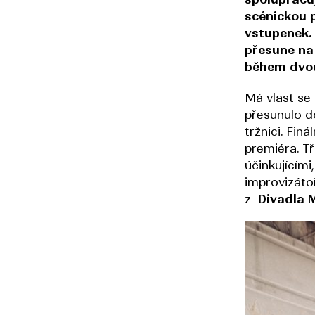
scénickou 
vstupenek. 
přesune na 
během dvou
Má vlast se
přesunulo do
tržnici. Fin
premiéra. Tř
účinkujícími
improvizáto
z
Divadla 