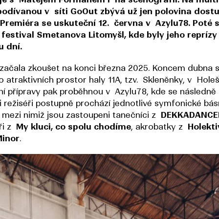
podívanou v síti GoOut zbývá už jen polovina dost
Premiéra se uskuteční 12. června v Azylu78. Poté s
festival Smetanova Litomyšl, kde byly jeho repríz
 dní.
 začala zkoušet na konci března 2025. Koncem dubna 
 atraktivních prostor haly 11A, tzv. Skleněnky, v Hole
ální přípravy pak proběhnou v Azylu78, kde se následně
i režiséři postupně prochází jednotlivé symfonické bá
, mezi nimiž jsou zastoupeni tanečníci z
DEKKADANCE
ři z
My kluci, co spolu chodíme
, akrobatky z
Holekti
Minor
.