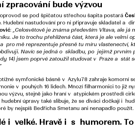
í zpracování bude výzvou
oprovod se pod špičatou střechou šapita postará
Čes
e
. Hudební nastudování pro ni připravuje skladatel a di
ović
:
„Celosvětově je známa především Vltava, ale já 
íku. Je to trochu přehlížená část, která je ale velmi o
á a pro mě reprezentuje přesně tu míru vlastenectví, k
obdivuji. Navíc se jedná o skladbu, po jejímž prvním
hdy 14) jsem poprvé zatoužil studovat v Praze a stát s
”
tížné symfonické básně v Azylu78 zahraje komorní s
monie v pouhých 16 lidech. Mnozí filharmonici to již ny
nou výzvu, stejně jako hraní v atypickém prostředí ci
 hudební úpravy také slibuje, že se diváci dočkají i hu
teré by nejspíš Bedřicha Smetanu ani nenapadlo použít.
é i velké. Hravě i s humorem. To 