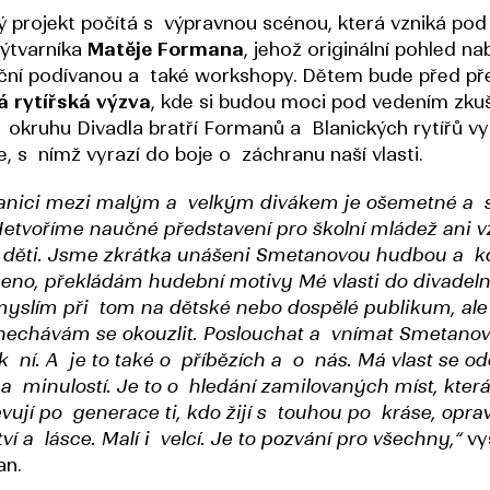
ý projekt počítá s výpravnou scénou, která vzniká po
výtvarníka
Matěje Formana
, jehož originální pohled na
ční podívanou a také workshopy. Dětem bude před př
á rytířská výzva
, kde si budou moci pod vedením zku
z okruhu Divadla bratří Formanů a Blanických rytířů v
e, s nímž vyrazí do boje o záchranu naší vlasti.
ranici mezi malým a velkým divákem je ošemetné a 
 Netvoříme naučné představení pro školní mládež ani v
 děti. Jsme zkrátka unášeni Smetanovou hudbou a k
eno, překládám hudební motivy Mé vlasti do divadeln
yslím při tom na dětské nebo dospělé publikum, ale
nechávám se okouzlit. Poslouchat a vnímat Smetano
k ní. A je to také o příbězích a o nás. Má vlast se o
 a minulostí. Je to o hledání zamilovaných míst, která
vují po generace ti, kdo žijí s touhou po kráse, oprav
í a lásce. Malí i velcí. Je to pozvání pro všechny,“
vy
an.