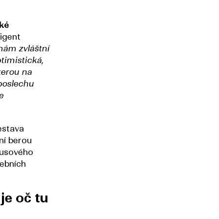
ké
rigent
mám zvláštní
ptimistická,
terou na
 poslechu
e
estava
ní berou
rkusového
debních
je oč tu